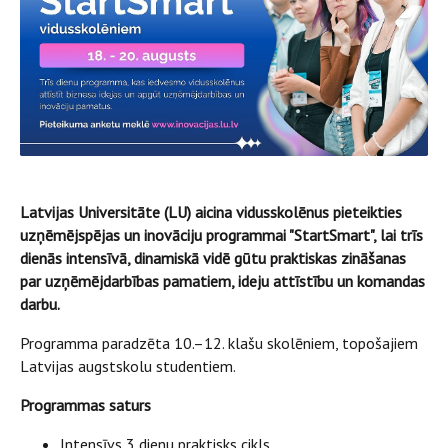
Latvijas Universitāte (LU) aicina vidusskolēnus pieteikties
uzņēmējspējas un inovāciju programmai "StartSmart", lai trīs
dienās intensīvā, dinamiskā vidē gūtu praktiskas zināšanas
par uzņēmējdarbības pamatiem, ideju attīstību un komandas
darbu.
Programma paradzēta 10.–12. klašu skolēniem, topošajiem
Latvijas augstskolu studentiem.
Programmas saturs
Intensīvs 3 dienu praktisks cikls