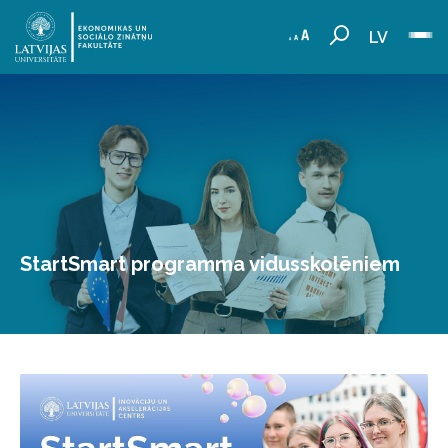
LV
StartSmart programma vidusskolēniem