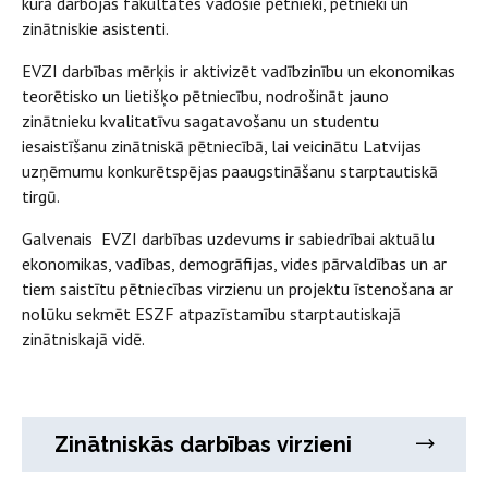
kurā darbojas fakultātes vadošie pētnieki, pētnieki un
zinātniskie asistenti.
EVZI darbības mērķis ir aktivizēt vadībzinību un ekonomikas
teorētisko un lietišķo pētniecību, nodrošināt jauno
zinātnieku kvalitatīvu sagatavošanu un studentu
iesaistīšanu zinātniskā pētniecībā, lai veicinātu Latvijas
uzņēmumu konkurētspējas paaugstināšanu starptautiskā
tirgū.
Galvenais EVZI darbības uzdevums ir sabiedrībai aktuālu
ekonomikas, vadības, demogrāfijas, vides pārvaldības un ar
tiem saistītu pētniecības virzienu un projektu īstenošana ar
nolūku sekmēt ESZF atpazīstamību starptautiskajā
zinātniskajā vidē.
Zinātniskās darbības virzieni