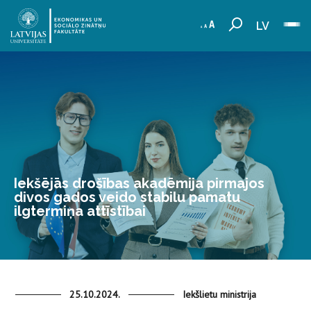
LV
Iekšējās drošības akadēmija pirmajos
divos gados veido stabilu pamatu
ilgtermiņa attīstībai
25.10.2024.
Iekšlietu ministrija