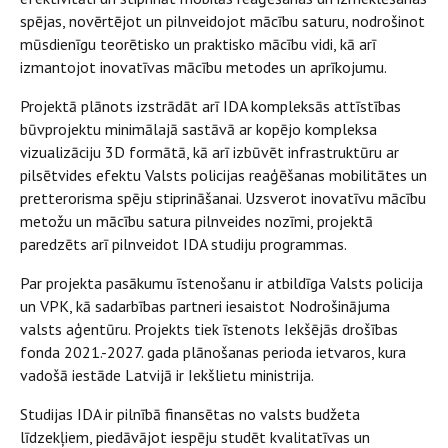
spējas, novērtējot un pilnveidojot mācību saturu, nodrošinot
mūsdienīgu teorētisko un praktisko mācību vidi, kā arī
izmantojot inovatīvas mācību metodes un aprīkojumu.
Projektā plānots izstrādāt arī IDA kompleksās attīstības
būvprojektu minimālajā sastāvā ar kopējo kompleksa
vizualizāciju 3D formātā, kā arī izbūvēt infrastruktūru ar
pilsētvides efektu Valsts policijas reaģēšanas mobilitātes un
pretterorisma spēju stiprināšanai. Uzsverot inovatīvu mācību
metožu un mācību satura pilnveides nozīmi, projektā
paredzēts arī pilnveidot IDA studiju programmas.
Par projekta pasākumu īstenošanu ir atbildīga Valsts policija
un VPK, kā sadarbības partneri iesaistot Nodrošinājuma
valsts aģentūru. Projekts tiek īstenots Iekšējās drošības
fonda 2021.-2027. gada plānošanas perioda ietvaros, kura
vadošā iestāde Latvijā ir Iekšlietu ministrija.
Studijas IDA ir pilnībā finansētas no valsts budžeta
līdzekļiem, piedāvājot iespēju studēt kvalitatīvas un