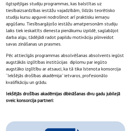
ilgtspējīgas studiju programmas, kas balstītas uz
tiesībaizsardzības iestāžu vajadzībām, līdzās teorētisko
studiju kursu apguvei nodrošinot arī praktisku iemaņu
apgūšanu. Tiesībsargājošo iestāžu amatpersonām studiju
laiks tiek ieskaitīts dienesta pienākumu izpildē, saglabājot
darba algu, tādējādi radot papildu motivāciju pilnveidot
savas zināšanas un prasmes.
Pēc attiecīgās programmas absolvēšanas absolvents iegūst
augstākās izglītības institūcijas diplomu par iegūto
augstāko izglītību ar atsauci, ka tā tika īstenota konsorcija
“Iekšējās drošības akadēmija” ietvaros, profesionālo
kvalifikāciju un grādu.
Iekšējās drošības akadēmijas dibināšanas divu gadu jubilejā
sveic konsorcija partneri: