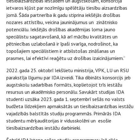
tiesībaizsardzības iestādēm un augstskolām, konsorcija
ietvaros kļūst par nozīmīgu spēlētāju tiesību aizsardzības
jomā. Šāda partnerība ik gadu stiprina iekšējās drošības
nozares attīstību, veicina jauninājumus un zinātnisko
potenciālu. Iekšējās drošības akadēmijas loma jauno
speciālistu sagatavošanā, kā arī mācību kvalitātes un
pētniecības uzlabošanā ir īpaši svarīga, nodrošinot, ka
topošajiem speciālistiem ir atbilstošas zināšanas un
prasmes, lai efektīvi reaģētu uz drošības izaicinājumiem.”
2022. gada 25. oktobrī Iekšlietu ministrija, VPK, LU un RSU
parakstīja līgumu par IDA izveidi. Tika dibināts konsorcijs jeb
augstskolu sadarbības formāts, koplietojot trīs iestāžu
resursus un akadēmisko personālu. Savukārt studijas IDA
studenti uzsāka 2023. gada 1. septembrī sešās no valsts
budžeta līdzekļiem apmaksātās un tiesībaizsardzības iestāžu
vajadzībās balstītās studiju programmās. Primārās IDA
studentu mērķauditorijas ir vidusskolēni un esošie
tiesībaizsardzības iestāžu darbinieki.