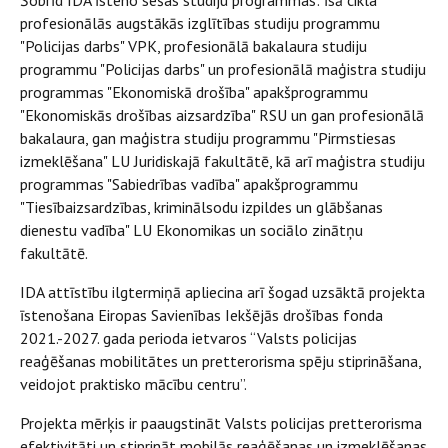
Šobrīd IDA īsteno sešas studiju programmas: īsā cikla
profesionālās augstākās izglītības studiju programmu
"Policijas darbs" VPK, profesionālā bakalaura studiju
programmu "Policijas darbs" un profesionālā maģistra studiju
programmas "Ekonomiskā drošība" apakšprogrammu
"Ekonomiskās drošības aizsardzība" RSU un gan profesionālā
bakalaura, gan maģistra studiju programmu "Pirmstiesas
izmeklēšana" LU Juridiskajā fakultātē, kā arī maģistra studiju
programmas "Sabiedrības vadība" apakšprogrammu
"Tiesībaizsardzības, kriminālsodu izpildes un glābšanas
dienestu vadība" LU Ekonomikas un sociālo zinātņu
fakultātē.
IDA attīstību ilgtermiņā apliecina arī šogad uzsāktā projekta
īstenošana Eiropas Savienības Iekšējās drošības fonda
2021.-2027. gada perioda ietvaros “Valsts policijas
reaģēšanas mobilitātes un pretterorisma spēju stiprināšana,
veidojot praktisko mācību centru”.
Projekta mērķis ir paaugstināt Valsts policijas pretterorisma
efektivitāti un stiprināt mobilās reaģēšanas un izmeklēšanas