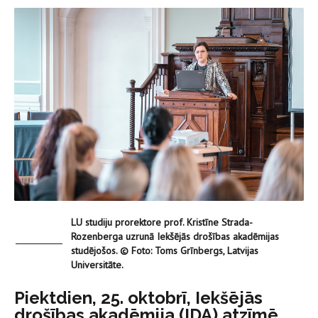
LU studiju prorektore prof. Kristīne Strada-
Rozenberga uzrunā Iekšējās drošības akadēmijas
studējošos. © Foto: Toms Grīnbergs, Latvijas
Universitāte.
Piektdien, 25. oktobrī, Iekšējās
drošības akadēmija (IDA) atzīmē