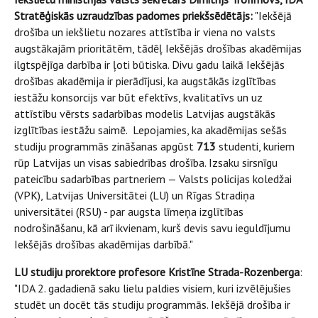
Stratēģiskās uzraudzības padomes priekšsēdētājs:
"Iekšējā
drošība un iekšlietu nozares attīstība ir viena no valsts
augstākajām prioritātēm, tādēļ Iekšējās drošības akadēmijas
ilgtspējīga darbība ir ļoti būtiska. Divu gadu laikā Iekšējās
drošības akadēmija ir pierādījusi, ka augstākās izglītības
iestāžu konsorcijs var būt efektīvs, kvalitatīvs un uz
attīstību vērsts sadarbības modelis Latvijas augstākās
izglītības iestāžu saimē. Lepojamies, ka akadēmijas sešās
studiju programmās zināšanas apgūst
713
studenti, kuriem
rūp Latvijas un visas sabiedrības drošība. Izsaku sirsnīgu
pateicību sadarbības partneriem — Valsts policijas koledžai
(VPK), Latvijas Universitātei (LU) un Rīgas Stradiņa
universitātei (RSU) - par augsta līmeņa izglītības
nodrošināšanu, kā arī ikvienam, kurš devis savu ieguldījumu
Iekšējās drošības akadēmijas darbībā."
LU studiju prorektore profesore Kristīne Strada-Rozenberga
:
"IDA 2. gadadienā saku lielu paldies visiem, kuri izvēlējušies
studēt un docēt tās studiju programmās. Iekšējā drošība ir