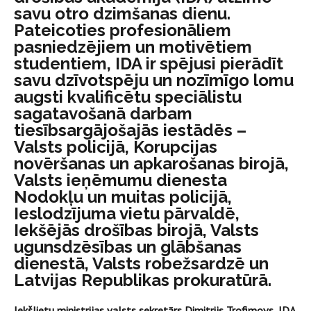
savu otro dzimšanas dienu.
Pateicoties profesionāliem
pasniedzējiem un motivētiem
studentiem, IDA ir spējusi pierādīt
savu dzīvotspēju un nozīmīgo lomu
augsti kvalificētu speciālistu
sagatavošanā darbam
tiesībsargājošajās iestādēs –
Valsts policijā, Korupcijas
novēršanas un apkarošanas birojā,
Valsts ieņēmumu dienesta
Nodokļu un muitas policijā,
Ieslodzījuma vietu pārvaldē,
Iekšējās drošības birojā, Valsts
ugunsdzēsības un glābšanas
dienestā, Valsts robežsardzē un
Latvijas Republikas prokuratūrā.
Iekšlietu ministrijas valsts sekretārs Dimitrijs Trofimovs, IDA