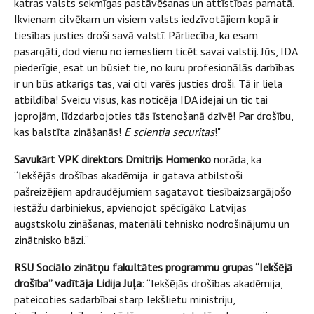
katras valsts sekmīgas pastāvēšanas un attīstības pamatā.
Ikvienam cilvēkam un visiem valsts iedzīvotājiem kopā ir
tiesības justies droši savā valstī. Pārliecība, ka esam
pasargāti, dod vienu no iemesliem ticēt savai valstij. Jūs, IDA
piederīgie, esat un būsiet tie, no kuru profesionālās darbības
ir un būs atkarīgs tas, vai citi varēs justies droši. Tā ir liela
atbildība! Sveicu visus, kas noticēja IDA idejai un tic tai
joprojām, līdzdarbojoties tās īstenošanā dzīvē! Par drošību,
kas balstīta zināšanās!
E scientia securitas
!"
Savukārt VPK direktors Dmitrijs Homenko
norāda, ka
“Iekšējās drošības akadēmija ir gatava atbilstoši
pašreizējiem apdraudējumiem sagatavot tiesībaizsargājošo
iestāžu darbiniekus, apvienojot spēcīgāko Latvijas
augstskolu zināšanas, materiāli tehnisko nodrošinājumu un
zinātnisko bāzi.”
RSU Sociālo zinātņu fakultātes programmu grupas “Iekšējā
drošība” vadītāja Lidija Juļa
: “Iekšējās drošības akadēmija,
pateicoties sadarbībai starp Iekšlietu ministriju,