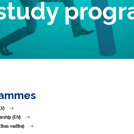
 study prog
grammes
LV)
rship (EN)
ības vadība)