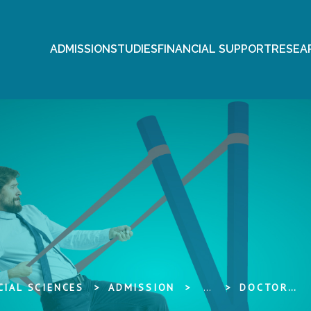
ADMISSION
STUDIES
FINANCIAL SUPPORT
RESEA
IAL SCIENCES
ADMISSION
...
DOCTORAL STUDY PROGRAMMES