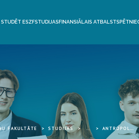
 STUDĒT ESZF
STUDIJAS
FINANSIĀLAIS ATBALSTS
PĒTNIE
ŅU FAKULTĀTE
STUDIJAS
...
ANTROPOLOĢIJA