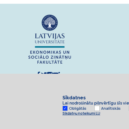
Sīkdatnes
Lai nodrošinātu pilnvērtīgu šīs v
Obligātās
Analītiskās
Sīkdatņu noteikumi LU
Sīkdatnes