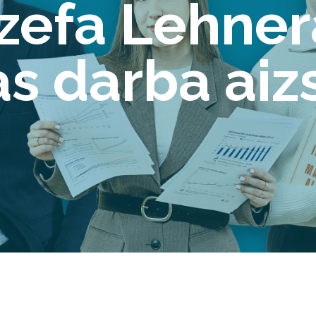
zefa Lehner
s darba aiz
a