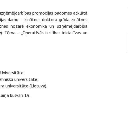
n uzņēmējdarbības promocijas padomes atklātā
cijas darbu – zinātnes doktora grāda zinātnes
inātnes nozarē ekonomika un uzņēmējdarbība
r
). Tēma – „Operatīvās izcilības iniciatīvas un
 Universitāte;
ehniskā universitāte;
era
universitāte (Lietuva)
.
Raiņa bulvārī 19.