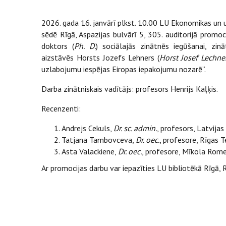
2026. gada 16. janvārī plkst. 10.00 LU Ekonomikas u
sēdē Rīgā, Aspazijas bulvārī 5, 305. auditorijā promo
doktors (
Ph. D.
) sociālajās zinātnēs iegūšanai, z
aizstāvēs Horsts Jozefs Lehners (
Horst Josef Lechne
uzlabojumu iespējas Eiropas iepakojumu nozarē”.
Darba zinātniskais vadītājs: profesors Henrijs Kaļķis.
Recenzenti:
Andrejs Cekuls,
Dr. sc. admin.
, profesors, Latvijas
Tatjana Tambovceva,
Dr. oec.
, profesore, Rīgas T
Asta Valackiene,
Dr. oec.
, profesore, Mīkola Rom
Ar promocijas darbu var iepazīties LU bibliotēkā Rīgā, 