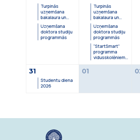
Turpinās
Turpinās
uzņemšana
uzņemšana
All day
Al
LU Zinātņu māja, Jelgavas i
LU 
bakalaura un
bakalaura un
maģistra studiju
maģistra studiju
Uzņemšana
Uzņemšana
programmās
programmās
31.08.
doktora studiju
doktora studiju
Studentu diena 2
programmās
programmās
2026.
“StartSmart”
All day
LU Zinātņu māja, Jelgavas iela 
programma
vidusskolēniem
un topošajiem
studentiem
31
01
0
Studentu diena
2026