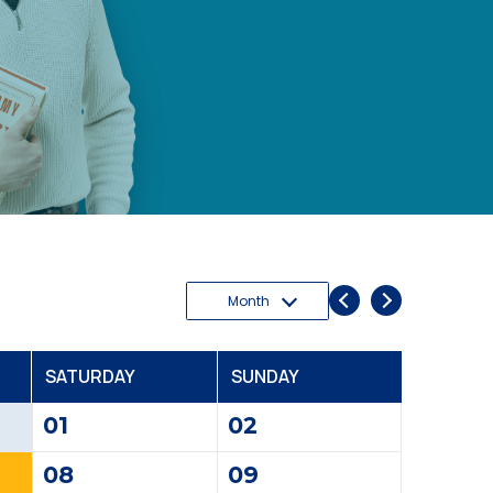
Month
S
ATURDAY
S
UNDAY
01
02
08
09