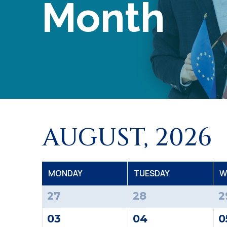
Month
AUGUST, 2026
M
ONDAY
T
UESDAY
W
27
28
2
03
04
0