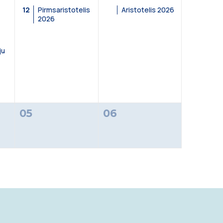
12
Pirmsaristotelis
Aristotelis 2026
2026
iju
ju
05
06