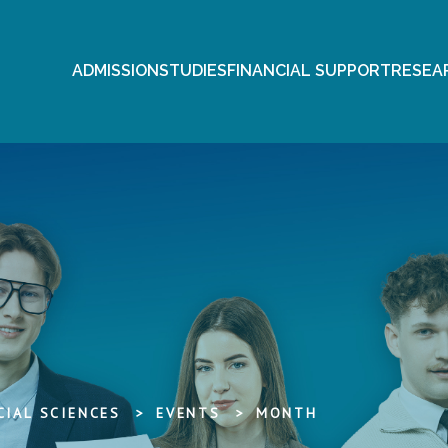
ADMISSION
STUDIES
FINANCIAL SUPPORT
RESEA
IAL SCIENCES
EVENTS
MONTH