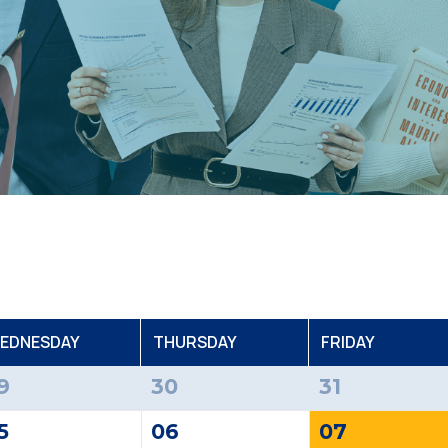
EDNESDAY
T
HURSDAY
F
RIDAY
9
30
31
5
06
07