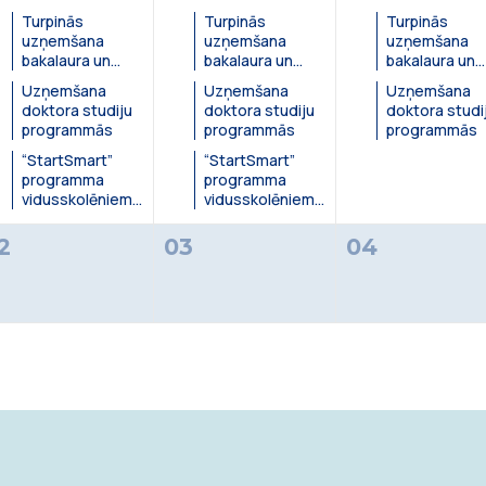
Turpinās
Turpinās
Turpinās
uzņemšana
uzņemšana
uzņemšana
l day
All day
ela 3
Zinātņu māja, Jelgavas iela 3
LU Zinātņu māja, Jelgavas iela 3
bakalaura un
bakalaura un
bakalaura un
maģistra studiju
maģistra studiju
maģistra stud
Uzņemšana
Uzņemšana
Uzņemšana
programmās
programmās
programmās
doktora studiju
doktora studiju
doktora studi
026
programmās
programmās
programmās
“StartSmart”
“StartSmart”
3, Rīga
programma
programma
vidusskolēniem
vidusskolēniem
un topošajiem
un topošajiem
studentiem
studentiem
2
03
04