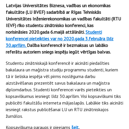
Latvijas Universitātes Biznesa, vadības un ekonomikas
fakultāte (LU BVEF) sadarbībā ar Rīgas Tehniskās
Universitātes Inženierekonomikas un vadības fakultāti (RTU
IEVF) rīko studentu zinātnisko konferenci, kas
norisināsies 2020.gada 6.maijā attālināti.
Studenti
konferencei pieteikties var no 2020.gada 3.februāra līdz
30.aprīlim.
Dalība konferencē ir bezmaksas un labāko
referātu autoriem sniegs iespēju iegūt vērtīgas balvas.
Studentu zinātniskajā konferencē ir aicināti piedalīties
bakalaura un maģistra studiju programmu studenti, kuriem
tā ir lieliska iespēja vēl pirms noslēguma darbu
aizstāvēšanas prezentēt savus bakalaura un maģistra
diplomdarbus. Studenti konferencei varēs pieteikties un
kopsavilkumus iesniegt līdz 30.aprīlim. Visi kopsavilkumi tiks
publicēti fakultāšu interneta mājaslapās. Labākie tiks aicināti
iesniegt rakstus publicēšanai LU un RTU zinātniskajos
žurnālos.
Kopsavilkuma paraugs ir pieejams
šeit
.