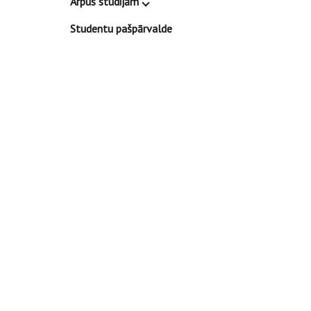
Ārpus studijām
Studentu pašpārvalde