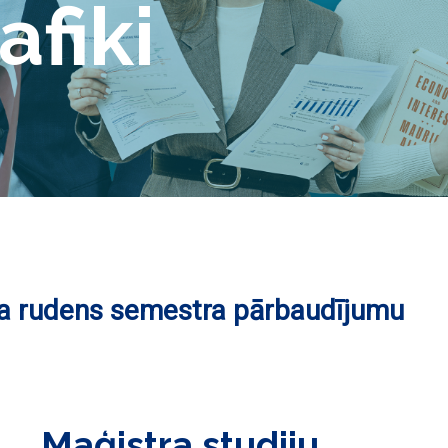
afiki
a rudens semestra pārbaudījumu
Maģistra studiju