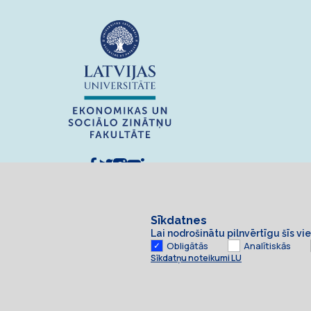
Sīkdatnes
Lai nodrošinātu pilnvērtīgu šīs v
Obligātās
Analītiskās
Sīkdatņu noteikumi LU
Sīkdatnes
© 2026 Latvijas Universitāte. Visas tiesības aizsargātas