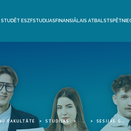
 STUDĒT ESZF
STUDIJAS
FINANSIĀLAIS ATBALSTS
PĒTNIE
ŅU FAKULTĀTE
STUDIJAS
...
SESIJAS GRAFIKI