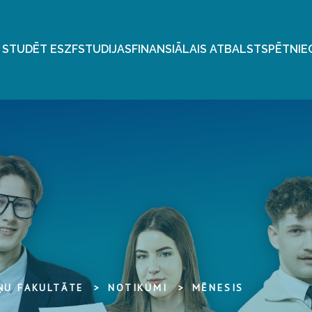
 STUDĒT ESZF
STUDIJAS
FINANSIĀLAIS ATBALSTS
PĒTNIE
ŅU FAKULTĀTE
NOTIKUMI
MĒNESIS