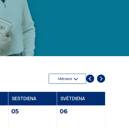
Mēnesis
S
ESTDIENA
S
VĒTDIENA
05
06