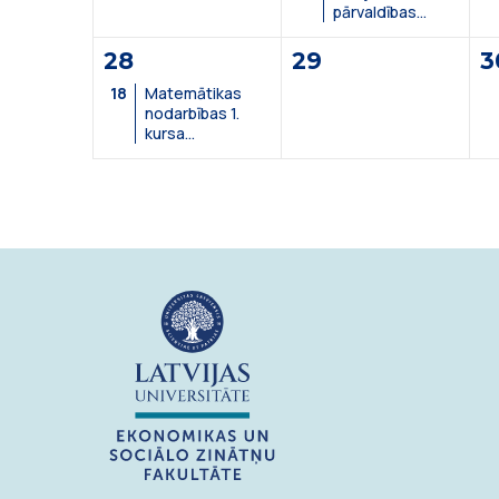
publikāciju
pārvaldības
atvērto piekļuvi”
prasmes:
bibliotekāru
28
29
3
sasniegumu
pamats"
18
Matemātikas
nodarbības 1.
kursa
studentiem