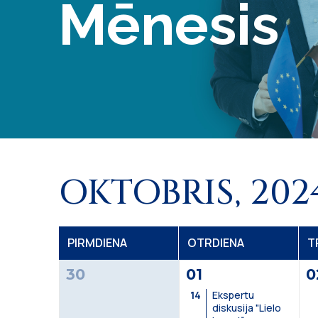
Mēnesis
OKTOBRIS, 202
P
IRMDIENA
O
TRDIENA
T
30
01
0
14
Ekspertu
diskusija "Lielo
Matemātikas