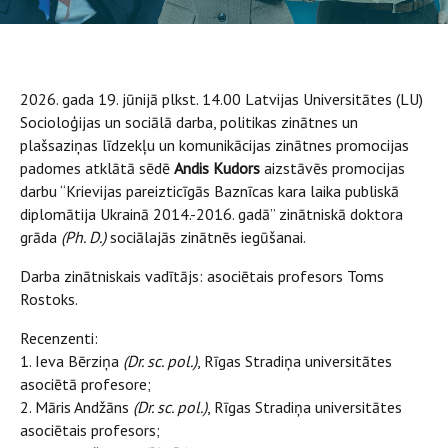
2026. gada 19. jūnijā plkst. 14.00 Latvijas Universitātes (LU)
Socioloģijas un sociālā darba, politikas zinātnes un
plašsaziņas līdzekļu un komunikācijas zinātnes promocijas
padomes atklātā sēdē
Andis Kudors
aizstāvēs promocijas
darbu “Krievijas pareizticīgās Baznīcas kara laika publiskā
diplomātija Ukrainā 2014.-2016. gadā” zinātniskā doktora
grāda
(Ph. D.)
sociālajās zinātnēs iegūšanai.
Darba zinātniskais vadītājs: asociētais profesors Toms
Rostoks.
Recenzenti:
1. Ieva Bērziņa
(Dr. sc. pol.)
, Rīgas Stradiņa universitātes
asociētā profesore;
2. Māris Andžāns
(Dr. sc. pol.)
, Rīgas Stradiņa universitātes
asociētais profesors;