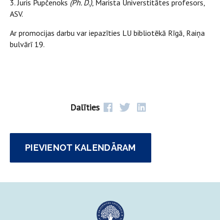
3. Juris Pupčenoks
(Ph. D.)
, Marista Universtitātes profesors,
ASV.
Ar promocijas darbu var iepazīties LU bibliotēkā Rīgā, Raiņa
bulvārī 19.
Dalīties
PIEVIENOT KALENDĀRAM