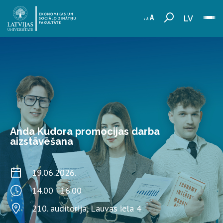
LV
Anda Kudora promocijas darba
aizstāvēšana
19.06.2026.
14.00 - 16.00
210. auditorija, Lauvas iela 4