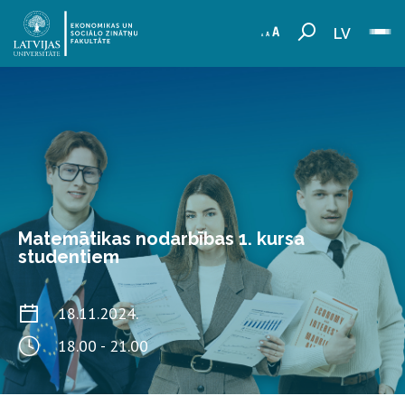
LV
Matemātikas nodarbības 1. kursa
studentiem
18.11.2024.
18.00 - 21.00