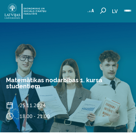
LV
Matemātikas nodarbības 1. kursa
studentiem
25.11.2024.
18.00 - 21.00