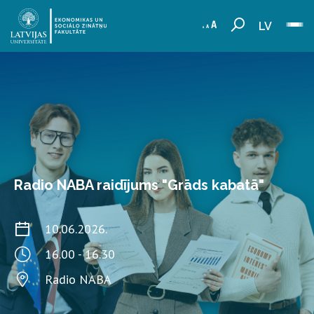
LV
Radio NABA raidījums "Grāds kabatā"
10.06.2026.
16.00 - 16.30
Radio NABA