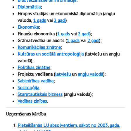
Biliotēkzinātne un informācija
;
Diplomātija
;
Eiropas studijas un ekonomiskā diplomātija (angļu
valodā,
1 gads
vai
2 gadi
)
Ekonomika
;
Finanšu ekonomika (
1 gads
vai
2 gadi
)
;
Grāmatvedība un audits (
1 gads
vai
2 gadi
)
;
Komunikācijas zinātne
;
Kultūras un sociālā antropoloģija
(latviešu un angļu
valodā)
;
Politikas zinātne
;
Projektu vadīšana (
latviešu
un
angļu valodā
)
;
Sabiedrības vadība
;
Socioloģija
;
Starptautiskais bizness
(angļu valodā);
Vadības zinības
.
Uzņemšanas kārtība
Pieteikšanās LU absolventiem, sākot no 2003. gada,