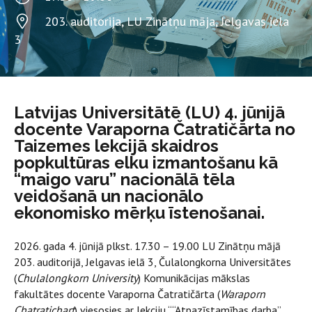
203. auditorija, LU Zinātņu māja, Jelgavas iela
3
Latvijas Universitātē (LU) 4. jūnijā
docente Varaporna Čatratičārta no
Taizemes lekcijā skaidros
popkultūras elku izmantošanu kā
“maigo varu” nacionālā tēla
veidošanā un nacionālo
ekonomisko mērķu īstenošanai.
2026. gada 4. jūnijā plkst. 17.30 – 19.00 LU Zinātņu mājā
203. auditorijā, Jelgavas ielā 3, Čulalongkorna Universitātes
(
Chulalongkorn University
) Komunikācijas mākslas
fakultātes docente Varaporna Čatratičārta (
Waraporn
Chatratichart
) viesosies ar lekciju ““Atpazīstamības darba”