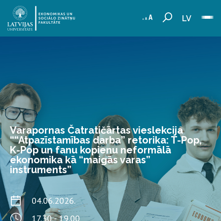
LV
Varapornas Čatratičārtas vieslekcija
““Atpazīstamības darba” retorika: T-Pop,
K-Pop un fanu kopienu neformālā
ekonomika kā “maigās varas”
instruments”
04.06.2026.
17.30 - 19.00