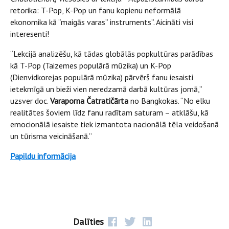
retorika: T-Pop, K-Pop un fanu kopienu neformālā
ekonomika kā “maigās varas” instruments”. Aicināti visi
interesenti!
“Lekcijā analizēšu, kā tādas globālās popkultūras parādības
kā T-Pop (Taizemes populārā mūzika) un K-Pop
(Dienvidkorejas populārā mūzika) pārvērš fanu iesaisti
ietekmīgā un bieži vien neredzamā darbā kultūras jomā,”
uzsver doc.
Varaporna Čatratičārta
no Bangkokas. “No elku
realitātes šoviem līdz fanu radītam saturam – atklāšu, kā
emocionālā iesaiste tiek izmantota nacionālā tēla veidošanā
un tūrisma veicināšanā.”
Papildu informācija
Dalīties