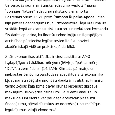
tie parādās jauna zinātniska izdevuma veidolā,” jauno
“Springer Nature” izdevumu raksturo viena no tā
līdzredaktoriem, ESZF prof.
Ramona Rupeika-Apoga
. “Man
bija patiess gandarījums būt līdzredaktorei šajā krājumā un
strādāt kopā ar starptautisku autoru un redaktoru komandu.
Šis darbs apliecina, ka finanšu tehnoloģiju un ilgtspējīgas
attīstības pētniecība iegūst arvien lielāku nozīmi
akadēmiskajā vidē un praktiskajā darbībā.”
Zilās ekonomikas attīstība ir cieši saistīta ar
ANO
Ilgtspējīgas attīstības mērķiem (IAM)
, jo īpaši ar mērķi
“Dzīvība zem ūdens” (14. IAM). Klimata pārmaiņu un
piekrastes teritoriju pārslodzes apstākļos zilā ekonomika
kļūst par stratēģisku prioritāti daudzām valstīm. Finanšu
tehnoloģijas šajā jomā paver jaunas iespējas: digitālie
maksājumi, blokķēdes risinājumi, lielo datu analīze un
mākslīgais intelekts var palīdzēt efektīvāk piesaistīt
finansējumu, pārvaldīt riskus un nodrošināt caurspīdīgus
ieguldījumus zilajā ekonomikā.