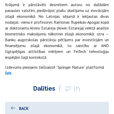
Krājumā ir pārstāvēti desmitiem autoru no dažādām
pasaules valstīm, piedāvājot plašu skatījumu uz inovācijām
zilajā ekonomikā. No Latvijas sējumā ir iekļautas divas
nodaļas: viena ir profesores Ramonas Rupeikas‑Apogas kopā
ar doktorantu Alvins Estareja (Alwin Estareja) veiktā analīze
biometrisko maksājumu nākotnei zilajā ekonomikā; otra —
Banku augstskolas pārstāvju pētījums par investīcijām un
finansējumu zilajā ekonomikā, to saistību ar ANO
Ilgtspējīgas attīstības mērķiem un FinTech tehnoloģiju
iespējām šajā kontekstā.
Izdevums pieejams tiešsaistē “Springer Nature” platformā
šeit
.
Dalīties
BACK