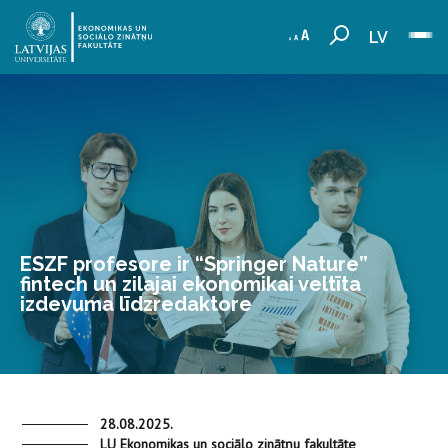
LV
ESZF profesore ir “Springer Nature”
fintech un zilajai ekonomikai veltīta
izdevuma līdzredaktore
28.08.2025.
LU Ekonomikas un sociālo zinātņu fakultāte