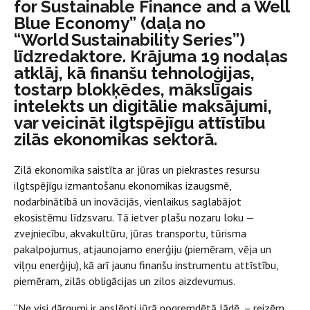
for Sustainable Finance and a Well
Blue Economy” (daļa no
“World Sustainability Series”)
līdzredaktore. Krājuma 19 nodaļas
atklāj, kā finanšu tehnoloģijas,
tostarp blokķēdes, mākslīgais
intelekts un digitālie maksājumi,
var veicināt ilgtspējīgu attīstību
zilās ekonomikas sektorā.
Zilā ekonomika saistīta ar jūras un piekrastes resursu
ilgtspējīgu izmantošanu ekonomikas izaugsmē,
nodarbinātībā un inovācijās, vienlaikus saglabājot
ekosistēmu līdzsvaru. Tā ietver plašu nozaru loku —
zvejniecību, akvakultūru, jūras transportu, tūrisma
pakalpojumus, atjaunojamo enerģiju (piemēram, vēja un
viļņu enerģiju), kā arī jaunu finanšu instrumentu attīstību,
piemēram, zilās obligācijas un zilos aizdevumus.
“Ne visi dārgumi ir apslēpti jūrā nogremdētā lādē, – reizēm