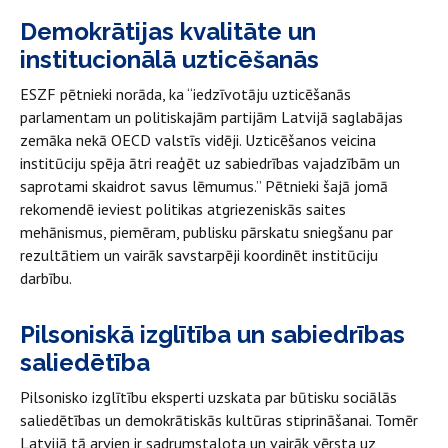
Demokrātijas kvalitāte un
institucionālā uzticēšanās
ESZF pētnieki norāda, ka “iedzīvotāju uzticēšanās
parlamentam un politiskajām partijām Latvijā saglabājas
zemāka nekā OECD valstīs vidēji. Uzticēšanos veicina
institūciju spēja ātri reaģēt uz sabiedrības vajadzībām un
saprotami skaidrot savus lēmumus.” Pētnieki šajā jomā
rekomendē ieviest politikas atgriezeniskās saites
mehānismus, piemēram, publisku pārskatu sniegšanu par
rezultātiem un vairāk savstarpēji koordinēt institūciju
darbību.
Pilsoniskā izglītība un sabiedrības
saliedētība
Pilsonisko izglītību eksperti uzskata par būtisku sociālās
saliedētības un demokrātiskās kultūras stiprināšanai. Tomēr
Latvijā tā arvien ir sadrumstalota un vairāk vērsta uz