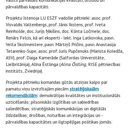
valsts pārvaldes komunikācijas kvalitāti, drošību un
pārvaldības kapacitāti.
Projektu īstenoja LU ESZF vadošie pētnieki: asoc. prof.
Visvaldis Valtenbergs, prof. Jānis Ikstens, prof. Iveta
Reinholde, doc. Jurijs Ņikišins, doc. Klinta Ločmele, doc.
Renārs Felcis, kā arī eksperti - lekt. Inga Latkovska, pasn.
Velta Skolmeistere, pasn. Mārtiņš Pričins, pasn. Anastasija
Tetarenko-Supe, asoc. prof. Juris Pupčenoks (Marista Koledža,
ASV), prof. Daiga Kamerāde (Salfordas Universitāte,
Lielbritānija), Alīna Ēstlinga (
Alina Östling
, RISE pētniecības
institūts, Zviedrija).
Projekta pētnieku komandas gūtās atziņas kalpo par
pamatu viņu izvirzītajām piecām
stratēģiskajām
rekomendācijām
: demokrātijas kvalitātes un institucionālās
uzticēšanās; pilsoniskās izglītības un sabiedrības
saliedētības; stratēģiskās komunikācijas un digitālās
līdzdalības; drošības, noturības un integrācijas un -
pārvaldības kapacitātes un ilgtspējīgas politikas jomās.