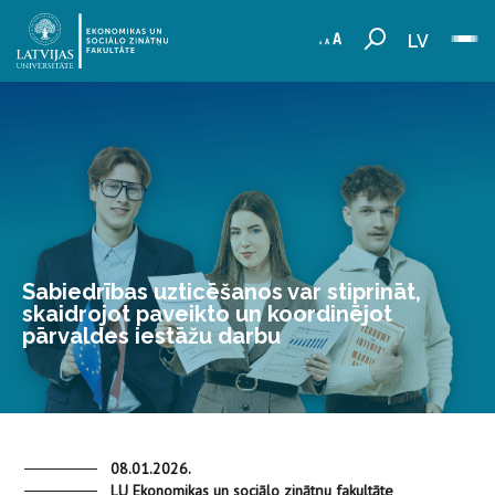
LV
Sabiedrības uzticēšanos var stiprināt,
skaidrojot paveikto un koordinējot
pārvaldes iestāžu darbu
08.01.2026.
LU Ekonomikas un sociālo zinātņu fakultāte