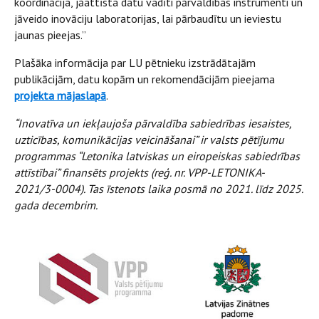
koordinācija, jāattīsta datu vadīti pārvaldības instrumenti un
jāveido inovāciju laboratorijas, lai pārbaudītu un ieviestu
jaunas pieejas.”
Plašāka informācija par LU pētnieku izstrādātajām
publikācijām, datu kopām un rekomendācijām pieejama
projekta mājaslapā
.
“Inovatīva un iekļaujoša pārvaldība sabiedrības iesaistes,
uzticības, komunikācijas veicināšanai” ir valsts pētījumu
programmas “Letonika latviskas un eiropeiskas sabiedrības
attīstībai” finansēts projekts (reģ. nr. VPP-LETONIKA-
2021/3-0004). Tas īstenots laika posmā no 2021. līdz 2025.
gada decembrim.