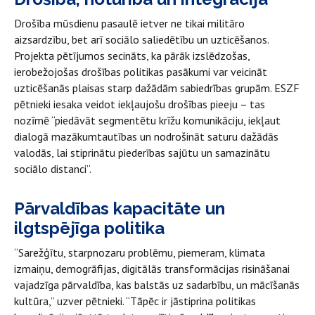
Drošība mūsdienu pasaulē ietver ne tikai militāro
aizsardzību, bet arī sociālo saliedētību un uzticēšanos.
Projekta pētījumos secināts, ka pārāk izslēdzošas,
ierobežojošas drošības politikas pasākumi var veicināt
uzticēšanās plaisas starp dažādām sabiedrības grupām. ESZF
pētnieki iesaka veidot iekļaujošu drošības pieeju – tas
nozīmē “piedāvāt segmentētu krīžu komunikāciju, iekļaut
dialogā mazākumtautības un nodrošināt saturu dažādās
valodās, lai stiprinātu piederības sajūtu un samazinātu
sociālo distanci”.
Pārvaldības kapacitāte un
ilgtspējīga politika
“Sarežģītu, starpnozaru problēmu, piemeram, klimata
izmaiņu, demogrāfijas, digitālās transformācijas risināšanai
vajadzīga pārvaldība, kas balstās uz sadarbību, un mācīšanās
kultūra,” uzver pētnieki. “Tāpēc ir jāstiprina politikas