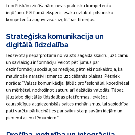
teorētiskām zināšanām, nevis praktisku kompetenču
iegūšanu. Pētījumā eksperti iesaka uzlabot pilsonisko
kompetenču apguvi visos izglītības līmeņos.
Stratēģiskā komunikācija un
digitālā līdzdalība
Iedzīvotāji nepārprotami no valsts sagaida skaidru, uzticamu
un savlaicīgu informāciju. Veicot pētījumus par
dezinformāciju sociālajos medijos, pētnieki noskaidroja, ka
maldinošie naratīvi izmanto uzticēšanās plaisas. Pētnieki
norāda: “Valsts komunikācijai jābūt profesionālai, koordinētai
un mērķētai, nodrošinot saturu arī dažādās valodās. Tāpat
jāuzlabo digitālās līdzdalības platformas, ieviešot
caurspīdīgus atgriezeniskās saites mehānismus, lai sabiedrība
pati varētu pārliecināties par saikni starp savām idejām un
pieņemtajiem lēmumiem.”
Drošība, noturība un integrācija