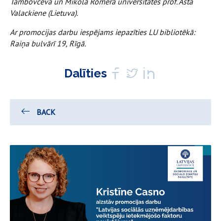
Tambovceva un Mīkola Romera universitātes prof. Asta
Valackiene (Lietuva).
Ar promocijas darbu iespējams iepazīties LU bibliotēkā:
Raiņa bulvārī 19, Rīgā.
Dalīties
BACK