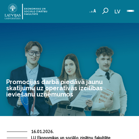
LV
Promocijas darbā piedāvā jaunu
skatījumu uz operatīvās izcilības
ieviešanu uzņēmumos
16.01.2026.
LU Ekonomikas un sociālo zinātņu fakultāte