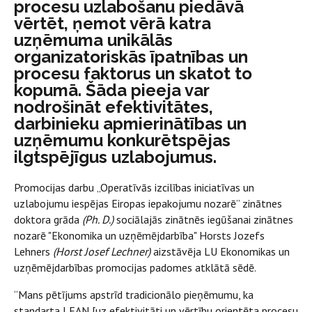
procesu uzlabošanu piedāvā
vērtēt, ņemot vērā katra
uzņēmuma unikālās
organizatoriskās īpatnības un
procesu faktorus un skatot to
kopumā. Šāda pieeja var
nodrošināt efektivitātes,
darbinieku apmierinātības un
uzņēmumu konkurētspējas
ilgtspējīgus uzlabojumus.
Promocijas darbu
„Operatīvās izcilības iniciatīvas un
uzlabojumu iespējas Eiropas iepakojumu nozarē” zinātnes
doktora grāda
(Ph. D.)
sociālajās zinātnēs iegūšanai zinātnes
nozarē "Ekonomika un uzņēmējdarbība" Horsts Jozefs
Lehners
(Horst Josef Lechner)
aizstāvēja LU Ekonomikas un
uzņēmējdarbības promocijas padomes atklātā sēdē.
“Mans pētījums apstrīd tradicionālo pieņēmumu, ka
standarta LEAN [uz efektivitāti un vērtību orientēta procesu