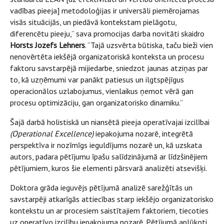
vadības pieeja] metodoloģijas ir universāli piemērojamas
visās situācijās, un piedāvā kontekstam pielāgotu,
diferencētu pieeju,” sava promocijas darba novitāti skaidro
Horsts Jozefs Lehners
. “Tajā uzsvērta būtiska, taču bieži vien
nenovērtēta iekšējā organizatoriskā konteksta un procesu
faktoru savstarpējā mijiedarbe, sniedzot jaunas atziņas par
to, kā uzņēmumi var panākt patiesus un ilgtspējīgus
operacionālos uzlabojumus, vienlaikus ņemot vērā gan
procesu optimizāciju, gan organizatorisko dinamiku.”
Šajā darbā holistiskā un niansētā pieeja operatīvajai izcilībai
(Operational Excellence)
iepakojuma nozarē, integrētā
perspektīva ir nozīmīgs ieguldījums nozarē un, kā uzskata
autors, padara pētījumu īpašu salīdzinājumā ar līdzšinējiem
pētījumiem, kuros šie elementi pārsvarā analizēti atsevišķi.
Doktora grāda ieguvējs pētījumā analizē sarežģītās un
savstarpēji atkarīgās attiecības starp iekšējo organizatorisko
kontekstu un ar procesiem saistītajiem faktoriem, tiecoties
uz operatīvo izcilību iepakojuma nozarē. Pētījumā aplūkoti