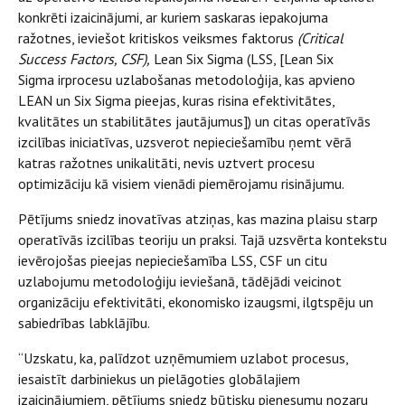
konkrēti izaicinājumi, ar kuriem saskaras iepakojuma
ražotnes, ieviešot kritiskos veiksmes faktorus
(Critical
Success Factors, CSF),
Lean Six Sigma (LSS, [Lean Six
Sigma irprocesu uzlabošanas metodoloģija, kas apvieno
LEAN un Six Sigma pieejas, kuras risina efektivitātes,
kvalitātes un stabilitātes jautājumus]) un citas operatīvās
izcilības iniciatīvas, uzsverot nepieciešamību ņemt vērā
katras ražotnes unikalitāti, nevis uztvert procesu
optimizāciju kā visiem vienādi piemērojamu risinājumu.
Pētījums sniedz inovatīvas atziņas, kas mazina plaisu starp
operatīvās izcilības teoriju un praksi. Tajā uzsvērta kontekstu
ievērojošas pieejas nepieciešamība LSS, CSF un citu
uzlabojumu metodoloģiju ieviešanā, tādējādi veicinot
organizāciju efektivitāti, ekonomisko izaugsmi, ilgtspēju un
sabiedrības labklājību.
“Uzskatu, ka, palīdzot uzņēmumiem uzlabot procesus,
iesaistīt darbiniekus un pielāgoties globālajiem
izaicinājumiem, pētījums sniedz būtisku pienesumu nozaru