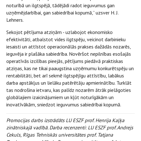
noturībā un ilgtspējā, tādējādi radot ieguvumus gan
uzņēmējdarbībai, gan sabiedrībai kopumā,” uzsver H. J.
Lehners.
Sekojot pētījuma atziņām - uzlabojot ekonomisko
efektivitāti, atbalstot vides ilgtspēju, veicinot darbinieku
iesaisti un attīstot operacionālās prakses dažādās nozarēs,
ieguvēja ir plašāka sabiedrība. Novēršot nepilnības esošajās
operatīvās izcilības pieejās, pētījums piedāvā praktiskas
atziņas, kas ne tikai paaugstina uzņēmumu konkurētspēju un
rentabilitāti, bet arī sekmē ilgtspējīgu attīstību, labākus
darba apstākļus un lielāku patērētāju apmierinātību. Turklāt
tas nodrošina ietvaru, kas palīdz nozarēm ātrāk pielāgoties
globālajiem izaicinājumiem un kļūt noturīgākām un
inovatīvākām, sniedzot ieguvumus sabiedrībai kopumā.
Promocijas darbs izstrādāts LU ESZF prof. Henrija Kaļķa
zinātniskajā vadībā. Darba recenzenti: LU ESZF prof. Andrejs
Cekuls, Rīgas Tehniskās universitātes prof. Tatjana