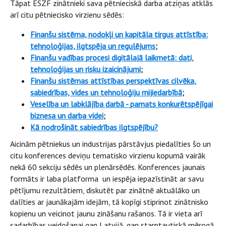
Tāpat ESZF zinātnieki sava pētnieciskā darba atziņas atklās
arī citu pētniecisko virzienu sēdēs:
Finanšu sistēma, nodokļi un kapitāla tirgus attīstība:
tehnoloģijas, ilgtspēja un regulējums
;
Finanšu vadības procesi digitālajā laikmetā: dati,
tehnoloģijas un risku izaicinājumi
;
Finanšu sistēmas attīstības perspektīvas cilvēka,
sabiedrības, vides un tehnoloģiju mijiedarbībā
;
Veselība un labklājība darbā - pamats konkurētspējīgai
biznesa un darba videi
;
Kā nodrošināt sabiedrības ilgtspējību?
Aicinām pētniekus un industrijas pārstāvjus piedalīties šo un
citu konferences deviņu tematisko virzienu kopumā vairāk
nekā 60 sekciju sēdēs un plenārsēdēs. Konferences jaunais
formāts ir laba platforma un iespēja iepazīstināt ar savu
pētījumu rezultātiem, diskutēt par zinātnē aktuālāko un
dalīties ar jaunākajām idejām, tā kopīgi stiprinot zinātnisko
kopienu un veicinot jaunu zināšanu rašanos. Tā ir vieta arī
sadarbības veidošanai gan Latvijā, gan starptautiskā mērogā,