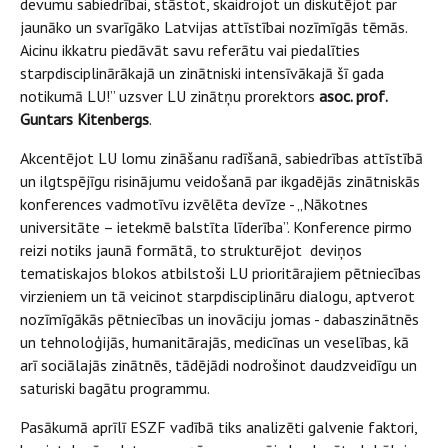
devumu sabiedrībai, stāstot, skaidrojot un diskutējot par
jaunāko un svarīgāko Latvijas attīstībai nozīmīgās tēmās.
Aicinu ikkatru piedāvāt savu referātu vai piedalīties
starpdisciplinārākajā un zinātniski intensīvākajā šī gada
notikumā LU!” uzsver LU zinātņu prorektors
asoc. prof.
Guntars Kitenbergs
.
Akcentējot LU lomu zināšanu radīšanā, sabiedrības attīstībā
un ilgtspējīgu risinājumu veidošanā par ikgadējās zinātniskās
konferences vadmotīvu izvēlēta devīze - „Nākotnes
universitāte – ietekmē balstīta līderība”. Konference pirmo
reizi notiks jaunā formātā, to strukturējot deviņos
tematiskajos blokos atbilstoši LU prioritārajiem pētniecības
virzieniem un tā veicinot starpdisciplināru dialogu, aptverot
nozīmīgākās pētniecības un inovāciju jomas - dabaszinātnēs
un tehnoloģijās, humanitārajās, medicīnas un veselības, kā
arī sociālajās zinātnēs, tādējādi nodrošinot daudzveidīgu un
saturiski bagātu programmu.
Pasākumā aprīlī ESZF vadībā tiks analizēti galvenie faktori,