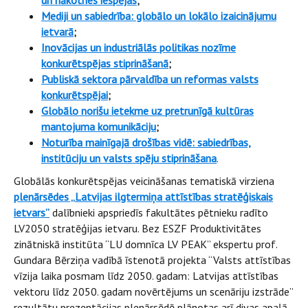
un nākotnes iespējas
;
Mediji un sabiedrība: globālo un lokālo izaicinājumu
ietvarā
;
Inovācijas un industriālās politikas nozīme
konkurētspējas stiprināšanā
;
Publiskā sektora pārvaldība un reformas valsts
konkurētspējai
;
Globālo norišu ietekme uz pretrunīgā kultūras
mantojuma komunikāciju
;
Noturība mainīgajā drošības vidē: sabiedrības,
institūciju un valsts spēju stiprināšana
.
Globālās konkurētspējas veicināšanas tematiskā virziena
plenārsēdes „Latvijas ilgtermiņa attīstības stratēģiskais
ietvars”
dalībnieki apspriedīs fakultātes pētnieku radīto
LV2050 stratēģijas ietvaru. Bez ESZF Produktivitātes
zinātniskā institūta “LU domnīca LV PEAK” ekspertu prof.
Gundara Bērziņa vadībā īstenotā projekta “Valsts attīstības
vīzija laika posmam līdz 2050. gadam: Latvijas attīstības
vektoru līdz 2050. gadam novērtējums un scenāriju izstrāde”
rezultātu prezentācijas plenārsēdē plānotas arī divas apaļā