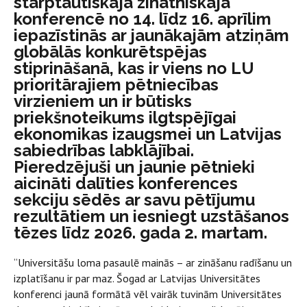
starptautiskajā zinātniskajā
konferencē no 14. līdz 16. aprīlim
iepazīstinās ar jaunākajām atziņām
globālās konkurētspējas
stiprināšanā, kas ir viens no LU
prioritārajiem pētniecības
virzieniem un ir būtisks
priekšnoteikums ilgtspējīgai
ekonomikas izaugsmei un Latvijas
sabiedrības labklājībai.
Pieredzējuši un jaunie pētnieki
aicināti dalīties konferences
sekciju sēdēs ar savu pētījumu
rezultātiem un iesniegt uzstāšanos
tēzes līdz 2026. gada 2. martam.
“Universitāšu loma pasaulē mainās – ar zināšanu radīšanu un
izplatīšanu ir par maz. Šogad ar Latvijas Universitātes
konferenci jaunā formātā vēl vairāk tuvinām Universitātes