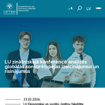
LV
LU zinātniskajā konferencē analizēs
globālās konkurētspējas izaicinājumus un
risinājumus
23.02.2026.
LU Ekonomikas un sociālo zinātņu fakultāte