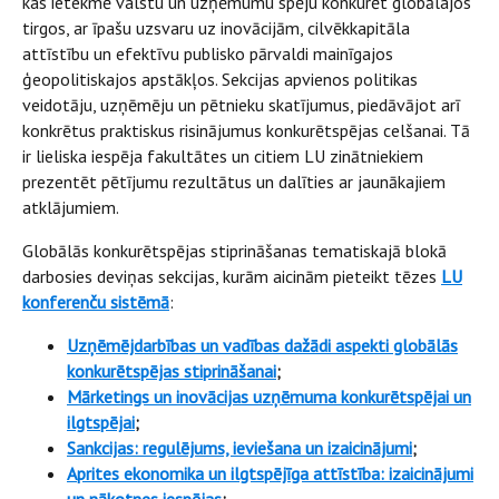
kas ietekmē valstu un uzņēmumu spēju konkurēt globālajos
tirgos, ar īpašu uzsvaru uz inovācijām, cilvēkkapitāla
attīstību un efektīvu publisko pārvaldi mainīgajos
ģeopolitiskajos apstākļos. Sekcijas apvienos politikas
veidotāju, uzņēmēju un pētnieku skatījumus, piedāvājot arī
konkrētus praktiskus risinājumus konkurētspējas celšanai. Tā
ir lieliska iespēja fakultātes un citiem LU zinātniekiem
prezentēt pētījumu rezultātus un dalīties ar jaunākajiem
atklājumiem.
Globālās konkurētspējas stiprināšanas tematiskajā blokā
darbosies deviņas sekcijas, kurām aicinām pieteikt tēzes
LU
konferenču sistēmā
:
Uzņēmējdarbības un vadības dažādi aspekti globālās
konkurētspējas stiprināšanai
;
Mārketings un inovācijas uzņēmuma konkurētspējai un
ilgtspējai
;
Sankcijas: regulējums, ieviešana un izaicinājumi
;
Aprites ekonomika un ilgtspējīga attīstība: izaicinājumi