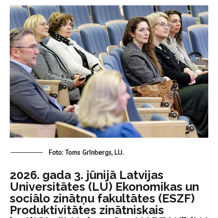
Foto: Toms Grīnbergs, LU.
2026. gada 3. jūnijā Latvijas
Universitātes (LU) Ekonomikas un
sociālo zinātņu fakultātes (ESZF)
Produktivitātes zinātniskais