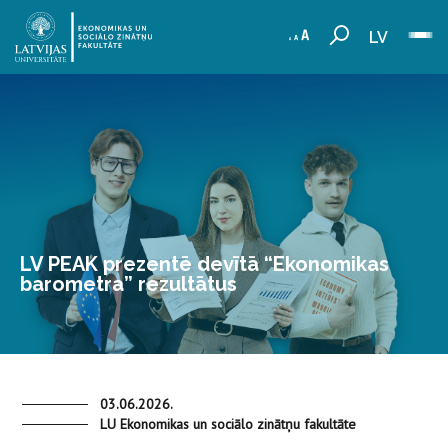
LV
LV PEAK prezentē devītā “Ekonomikas
barometra” rezultātus
03.06.2026.
LU Ekonomikas un sociālo zinātņu fakultāte