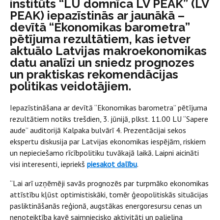
institūts “LU domnīca LV PEAK” (LV
PEAK) iepazīstinās ar jaunākā –
devītā “Ekonomikas barometra”
pētījuma rezultātiem, kas ietver
aktuālo Latvijas makroekonomikas
datu analīzi un sniedz prognozes
un praktiskas rekomendācijas
politikas veidotājiem.
Iepazīstināšana ar devītā “Ekonomikas barometra” pētījuma
rezultātiem notiks trešdien, 3. jūnijā, plkst. 11.00 LU “Sapere
aude” auditorijā Kalpaka bulvārī 4. Prezentācijai sekos
ekspertu diskusija par Latvijas ekonomikas iespējām, riskiem
un nepieciešamo rīcībpolitiku tuvākajā laikā
.
Laipni aicināti
visi interesenti, iepriekš
piesakot dalību
.
“Lai arī uzņēmēji savās prognozēs par turpmāko ekonomikas
attīstību kļūst optimistiskāki, tomēr ģeopolitiskās situācijas
pasliktināšanās reģionā, augstākas energoresursu cenas un
nenoteiktība kavē saimniecisko aktivitāti un palielina