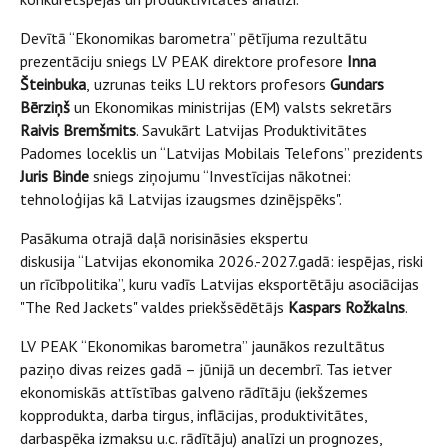
Devītā “Ekonomikas barometra” pētījuma rezultātu
prezentāciju sniegs
LV PEAK direktore profesore
Inna
Šteinbuka
,
uzrunas teiks LU rektors profesors
Gundars
Bērziņš
un Ekonomikas ministrijas (EM) valsts sekretārs
Raivis Bremšmits
. Savukārt
Latvijas Produktivitātes
Padomes loceklis un “Latvijas Mobilais Telefons” prezidents
Juris Binde
sniegs ziņojumu “Investīcijas nākotnei:
tehnoloģijas kā Latvijas izaugsmes dzinējspēks".
Pasākuma otrajā daļā norisināsies ekspertu
diskusija “Latvijas ekonomika 2026.-2027.gadā: iespējas, riski
un rīcībpolitika”, kuru vadīs Latvijas eksportētāju asociācijas
"The Red Jackets" valdes priekšsēdētājs
Kaspars Rožkalns
.
LV PEAK “Ekonomikas barometra” jaunākos rezultātus
paziņo divas reizes gadā – jūnijā un decembrī. Tas ietver
ekonomiskās attīstības galveno rādītāju (iekšzemes
kopprodukta, darba tirgus, inflācijas, produktivitātes,
darbaspēka izmaksu u.c. rādītāju) analīzi un prognozes,