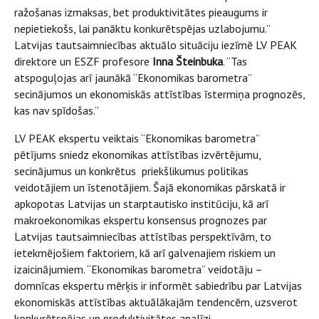
ražošanas izmaksas, bet produktivitātes pieaugums ir
nepietiekošs, lai panāktu konkurētspējas uzlabojumu.”
Latvijas tautsaimniecības aktuālo situāciju iezīmē LV PEAK
direktore un ESZF profesore
Inna Šteinbuka
. “Tas
atspoguļojas arī jaunākā “Ekonomikas barometra”
secinājumos un ekonomiskās attīstības īstermiņa prognozēs,
kas nav spīdošas.”
LV PEAK ekspertu veiktais “Ekonomikas barometra”
pētījums
sniedz ekonomikas attīstības izvērtējumu,
secinājumus un konkrētus priekšlikumus politikas
veidotājiem un īstenotājiem. Šajā ekonomikas pārskatā ir
apkopotas Latvijas un starptautisko institūciju, kā arī
makroekonomikas ekspertu konsensus prognozes par
Latvijas tautsaimniecības attīstības perspektīvām, to
ietekmējošiem faktoriem, kā arī galvenajiem riskiem un
izaicinājumiem. “Ekonomikas barometra” veidotāju –
domnīcas ekspertu mērķis ir informēt sabiedrību par Latvijas
ekonomiskās attīstības aktuālākajām tendencēm, uzsverot
konkurētspējas un produktivitātes analīzi.