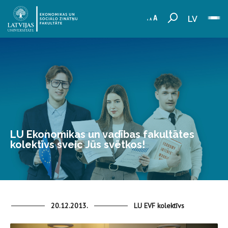
LV
LU Ekonomikas un vadības fakultātes
kolektīvs sveic Jūs svētkos!
20.12.2013.
LU EVF kolektīvs