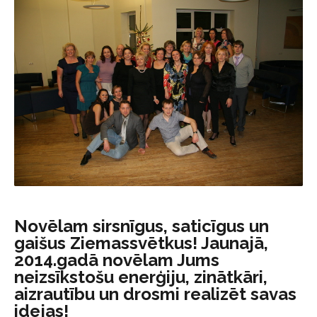
Novēlam sirsnīgus, saticīgus un
gaišus Ziemassvētkus! Jaunajā,
2014.gadā novēlam Jums
neizsīkstošu enerģiju, zinātkāri,
aizrautību un drosmi realizēt savas
idejas!