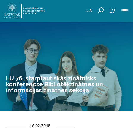
LV
LU 76. starptautiskās zinātnisks
konferencse Bibliotēkzinātnes un
informācijas zinātnes sekcija
16.02.2018.