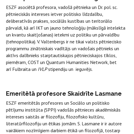
ESZF asociētā profesora, vadošā pētnieka un Dr. pol. sc.
pētnieciskās intereses ietver politisko līdzdalību,
deliberatīvās prakses, sociālās kustības un teritoriālo
pārvaldi, kā arī IKT un jauno tehnoloģiju (mākslīgā intelekta
un kvantu skaitļošanas) ietekmi uz politiku un pārvaldību
(tehnopolitika). V. Valtenbergs ir ne tikai valsts pētniecisko
programmu zinātniskais vadītājs un vadošais pētnieks un
aktīvs dalībnieks starptautiskajos pētnieciskajos tīklos,
piemēram, COST un Quantum Humanities Network, bet
arī Fulbraita un
IVLP
stipendiju un ieguvējs.
Emeritētā profesore Skaidrīte Lasmane
ESZF emeritētās profesores un Sociālo un politisko
pētījumu institūta (SPPI) vadošās pētnieces akadēmiskās
intereses saistās ar filozofiju, filozofisko kultūru,
literatūrfilozofiju un ētikas jomām. S. Lasmane ir ir autore
vairākiem nozīmīgiem darbiem ētikā un filozofijā, tostarp