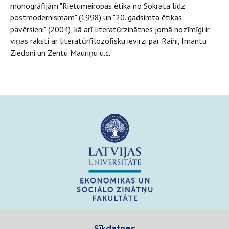
monogrāfijām "Rietumeiropas ētika no Sokrata līdz
postmodernismam" (1998) un "20. gadsimta ētikas
pavērsieni" (2004), kā arī literatūrzinātnes jomā nozīmīgi ir
viņas raksti ar literatūrfilozofisku ievirzi par Raini, Imantu
Ziedoni un Zentu Mauriņu u.c.
Sīkdatnes