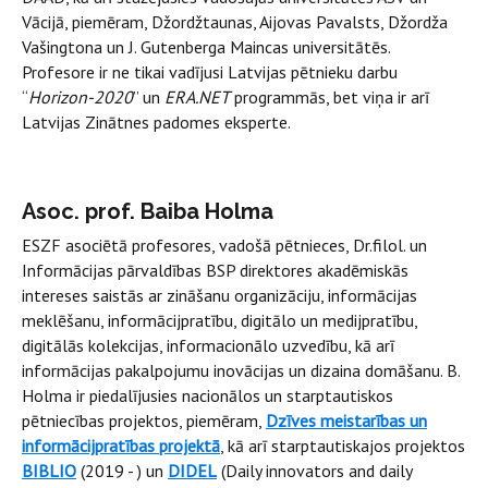
Vācijā, piemēram, Džordžtaunas, Aijovas Pavalsts, Džordža
Vašingtona un J. Gutenberga Maincas universitātēs.
Profesore ir ne tikai vadījusi Latvijas pētnieku darbu
“
Horizon-2020
” un
ERA.NET
programmās, bet viņa ir arī
Latvijas Zinātnes padomes eksperte.
Asoc. prof. Baiba Holma
ESZF asociētā profesores, vadošā pētnieces, Dr.filol. un
Informācijas pārvaldības BSP direktores akadēmiskās
intereses saistās ar zināšanu organizāciju, informācijas
meklēšanu, informācijpratību, digitālo un medijpratību,
digitālās kolekcijas, informacionālo uzvedību, kā arī
informācijas pakalpojumu inovācijas un dizaina domāšanu. B.
Holma ir piedalījusies nacionālos un starptautiskos
pētniecības projektos, piemēram,
Dzīves meistarības un
informācijpratības projektā
, kā arī starptautiskajos projektos
BIBLIO
(2019 - ) un
DIDEL
(Daily innovators and daily