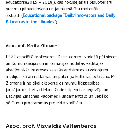
educators)(2015 – 2018)), kas fokusējās uz bibliotekāru
prasmju pilnveidošanu un jaunu mācību materiālu
izstrādi. (
Educational package “Daily Innovators and Daily
Educators in the Libraries”
)
Asoc. prof. Marita Zitmane
ESZF asociētā profesores, Dr. sc. comm., vadošā pētnieces
un Komunikācijas un informācijas nodaļas vadītājas
akadēmiskās intereses saistās ar dzimtes atveidojumu
medijos, kā arī reklāmas un patēriņa kultūras pētīšanu. M.
Zitmane ir ne tikai eksperte dzimumu līdztiesības
jautājumos, bet arī Marie Curie stipendijas ieguvēja un
Latvijas Zinātnes Padomes Fundamentālo un lietišķo
pētījumu programmas projekta vadītāja.
Asoc. prof. Visvaldis Valtenbergs