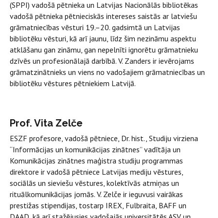
(SPPI) vadošā pētnieka un Latvijas Nacionālās bibliotēkas
vadošā pētnieka pētnieciskās intereses saistās ar latviešu
grāmatniecības vēsturi 19.–20. gadsimtā un Latvijas
bibliotēku vēsturi, kā arī jaunu, līdz šim nezināmu aspektu
atklāšanu gan zināmu, gan nepelnīti ignorētu grāmatnieku
dzīvēs un profesionālajā darbībā. V. Zanders ir ievērojams
grāmatzinātnieks un viens no vadošajiem grāmatniecības un
bibliotēku vēstures pētniekiem Latvijā.
Prof. Vita Zelče
ESZF profesore, vadošā pētniece, Dr. hist., Studiju virziena
“Informācijas un komunikācijas zinātnes” vadītāja un
Komunikācijas zinātnes maģistra studiju programmas
direktore ir vadošā pētniece Latvijas mediju vēstures,
sociālās un sieviešu vēstures, kolektīvās atmiņas un
rituālkomunikācijas jomās. V. Zelče ir ieguvusi vairākas
prestižas stipendijas, tostarp IREX, Fulbraita, BAFF un
DAAD, kā arī stažējusies vadošajās universitātēs ASV un