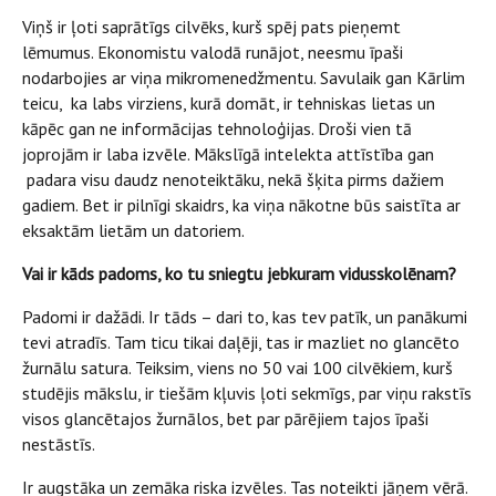
Viņš ir ļoti saprātīgs cilvēks, kurš spēj pats pieņemt
lēmumus. Ekonomistu valodā runājot, neesmu īpaši
nodarbojies ar viņa mikromenedžmentu. Savulaik gan Kārlim
teicu, ka labs virziens, kurā domāt, ir tehniskas lietas un
kāpēc gan ne informācijas tehnoloģijas. Droši vien tā
joprojām ir laba izvēle. Mākslīgā intelekta attīstība gan
padara visu daudz nenoteiktāku, nekā šķita pirms dažiem
gadiem. Bet ir pilnīgi skaidrs, ka viņa nākotne būs saistīta ar
eksaktām lietām un datoriem.
Vai ir kāds padoms, ko tu sniegtu jebkuram vidusskolēnam?
Padomi ir dažādi. Ir tāds – dari to, kas tev patīk, un panākumi
tevi atradīs. Tam ticu tikai daļēji, tas ir mazliet no glancēto
žurnālu satura. Teiksim, viens no 50 vai 100 cilvēkiem, kurš
studējis mākslu, ir tiešām kļuvis ļoti sekmīgs, par viņu rakstīs
visos glancētajos žurnālos, bet par pārējiem tajos īpaši
nestāstīs.
Ir augstāka un zemāka riska izvēles. Tas noteikti jāņem vērā.