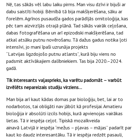
Nē, tas sākās vēl labu laiku pirms. Man visu dzīvi ir bijuši ar
dabu saistīti hobiji. Bērnībā tā bija makšķerēšana, sāku ar
forelēm. Agrīnos pusaudža gados parādījās ornitoloģija, kas
pēc tam aizvirzījās otrajā plānā. Tad sākās vairāk ceļošana,
dabas fotografēšana un arī epizodiski makšķerēšana, tad
atkal atsāku putnu novērošanu. Tā dažus gadus notika ļoti
intensīvi, jo mani īpaši uzrunāja projekts
“Latvijas ligzdojošo putnu atlants”, kurā biju viens no
padsmit aktīvākajiem dalībniekiem. Tas bija 2020.–2024.
gadā.
Tik interesants vaļasprieks, ka varētu padomāt – varbūt
izvēlēts nepareizais studiju virziens…
Man bija arī kaut kādas domas par bioloģiju, bet, lai ar to
nodarbotos, tai obligāti nav jābūt kā profesijai. Amatieru
bioloģija ir absolūti izcils hobijs, kurā apvienojas vairākas
lietas. Tā ir iespēja ceļot. Tipiskā mozaīkveida
ainavā Latvijā ir iespēja “mežus – pļavas – mājas” padarīt par
kaut ko daudz interesantāku. Tā ir iespēja redzēt pasauli,