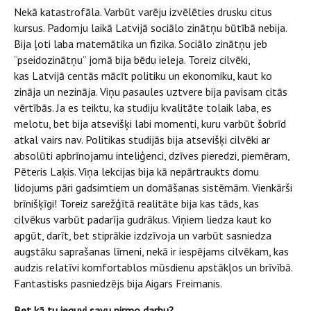
Nekā katastrofāla. Varbūt varēju izvēlēties drusku citus
kursus. Padomju laikā Latvijā sociālo zinātņu būtībā nebija.
Bija ļoti laba matemātika un fizika. Sociālo zinātņu jeb
“pseidozinātņu” jomā bija bēdu ieleja. Toreiz cilvēki,
kas Latvijā centās mācīt politiku un ekonomiku, kaut ko
zināja un nezināja. Viņu pasaules uztvere bija pavisam citās
vērtībās. Ja es teiktu, ka studiju kvalitāte tolaik laba, es
melotu, bet bija atsevišķi labi momenti, kuru varbūt šobrīd
atkal vairs nav. Politikas studijās bija atsevišķi cilvēki ar
absolūti apbrīnojamu inteliģenci, dzīves pieredzi, piemēram,
Pēteris Laķis. Viņa lekcijas bija kā nepārtraukts domu
lidojums pāri gadsimtiem un domāšanas sistēmām. Vienkārši
brīnišķīgi! Toreiz sarežģītā realitāte bija kas tāds, kas
cilvēkus varbūt padarīja gudrākus. Viņiem liedza kaut ko
apgūt, darīt, bet stiprākie izdzīvoja un varbūt sasniedza
augstāku saprašanas līmeni, nekā ir iespējams cilvēkam, kas
audzis relatīvi komfortablos mūsdienu apstākļos un brīvībā.
Fantastisks pasniedzējs bija Aigars Freimanis.
Bet kā tu ieguvi savu pirmo darbu?