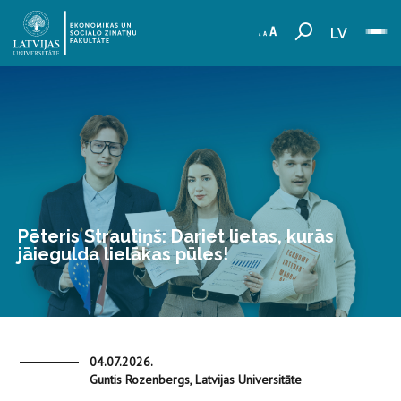
LV
Pēteris Strautiņš: Dariet lietas, kurās
jāiegulda lielākas pūles!
04.07.2026.
Guntis Rozenbergs, Latvijas Universitāte