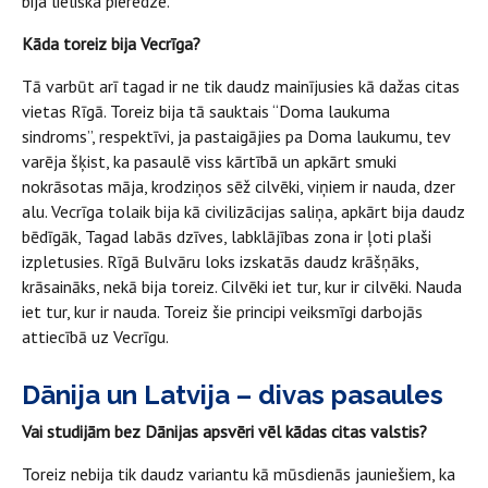
bija lieliska pieredze.
Kāda toreiz bija Vecrīga?
Tā varbūt arī tagad ir ne tik daudz mainījusies kā dažas citas
vietas Rīgā. Toreiz bija tā sauktais “Doma laukuma
sindroms”, respektīvi, ja pastaigājies pa Doma laukumu, tev
varēja šķist, ka pasaulē viss kārtībā un apkārt smuki
nokrāsotas māja, krodziņos sēž cilvēki, viņiem ir nauda, dzer
alu. Vecrīga tolaik bija kā civilizācijas saliņa, apkārt bija daudz
bēdīgāk, Tagad labās dzīves, labklājības zona ir ļoti plaši
izpletusies. Rīgā Bulvāru loks izskatās daudz krāšņāks,
krāsaināks, nekā bija toreiz. Cilvēki iet tur, kur ir cilvēki. Nauda
iet tur, kur ir nauda. Toreiz šie principi veiksmīgi darbojās
attiecībā uz Vecrīgu.
Dānija un Latvija – divas pasaules
Vai studijām bez Dānijas apsvēri vēl kādas citas valstis?
Toreiz nebija tik daudz variantu kā mūsdienās jauniešiem, ka