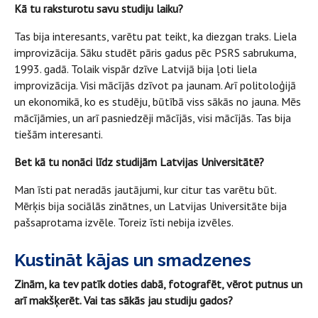
Kā tu raksturotu savu studiju laiku?
Tas bija interesants, varētu pat teikt, ka diezgan traks. Liela
improvizācija. Sāku studēt pāris gadus pēc PSRS sabrukuma,
1993. gadā. Tolaik vispār dzīve Latvijā bija ļoti liela
improvizācija. Visi mācījās dzīvot pa jaunam. Arī politoloģijā
un ekonomikā, ko es studēju, būtībā viss sākās no jauna. Mēs
mācījāmies, un arī pasniedzēji mācījās, visi mācījās. Tas bija
tiešām interesanti.
Bet kā tu nonāci līdz studijām Latvijas Universitātē?
Man īsti pat neradās jautājumi, kur citur tas varētu būt.
Mērķis bija sociālās zinātnes, un Latvijas Universitāte bija
pašsaprotama izvēle. Toreiz īsti nebija izvēles.
Kustināt kājas un smadzenes
Zinām, ka tev patīk doties dabā, fotografēt, vērot putnus un
arī makšķerēt. Vai tas sākās jau studiju gados?