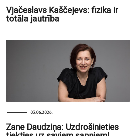
Vjačeslavs Kaščejevs: fizika ir
totāla jautrība
03.06.2026.
Zane Daudziņa: Uzdrošinieties
tiekties uz saviem sapņiem!