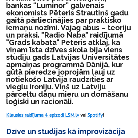
bankas “Luminor” galvenais
ekonomists Pēteris Strautiņš gadu
gaitā pārliecinājies par praktisko
iemaņu nozīmi. Vajag abus – teoriju
un praksi. "Radio Naba" raidījumā
"Grāds kabatā" Pēteris atklāj, ka
viņam īsta dzīves skola bija viens
studiju gads Latvijas Universitātes
apmaiņas programmā Dānijā, kur
gūtā pieredze joprojām ļauj uz
notiekošo Latvijā raudzīties ar
vieglu ironiju. Viņš uz Latviju
pārceltu dāņu mieru un domāšanu
loģiski un racionāli.
Klausies raidījuma 4. epizodi LSM.lv
vai
Spotify
!
Dzīve un studijas kā improvizācija