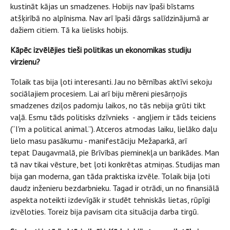
kustināt kājas un smadzenes. Hobijs nav īpaši bīstams
atšķirībā no alpīnisma. Nav arī īpaši dārgs salīdzinājumā ar
dažiem citiem. Tā ka lielisks hobijs.
Kāpēc izvēlējies tieši politikas un ekonomikas studiju
virzienu?
Tolaik tas bija ļoti interesanti. Jau no bērnības aktīvi sekoju
sociālajiem procesiem. Lai arī biju mēreni piesārņojis
smadzenes dziļos padomju laikos, no tās nebija grūti tikt
vaļā. Esmu tāds politisks dzīvnieks - angļiem ir tāds teiciens
(“I'm a political animal.”). Atceros atmodas laiku, lielāko daļu
lielo masu pasākumu - manifestāciju Mežaparkā, arī
tepat Daugavmalā, pie Brīvības pieminekļa un barikādes. Man
tā nav tikai vēsture, bet ļoti konkrētas atmiņas. Studijas man
bija gan moderna, gan tāda praktiska izvēle. Tolaik bija ļoti
daudz inženieru bezdarbnieku. Tagad ir otrādi, un no finansiālā
aspekta noteikti izdevīgāk ir studēt tehniskās lietas, rūpīgi
izvēloties. Toreiz bija pavisam cita situācija darba tirgū.