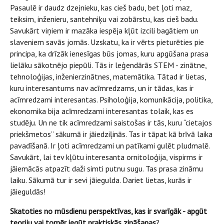
Pasaulē ir daudz dzejnieku, kas cieš badu, bet ļoti maz,
teiksim, inženieru, santehniķu vai zobārstu, kas cieš badu.
Savukārt viņiem ir mazāka iespēja kļūt izcili bagātiem un
slaveniem savās jomās. Uzskatu, ka ir vērts pieturēties pie
principa, ka drīzāk ienesīgas būs jomas, kuru apgūšana prasa
lielāku sākotnējo piepūli. Tās ir leģendārās STEM - zinātne,
tehnoloģijas, inženierzinātnes, matemātika. Tātad ir lietas,
kuru interesantums nav acīmredzams, un ir tādas, kas ir
acīmredzami interesantas. Psiholoģija, komunikācija, politika,
ekonomika bija acīmredzami interesantas tolaik, kas es
studēju. Un ne tik acīmredzami saistošas ir tās, kuru “cietajos
priekšmetos” sākumā ir jāiedziļinās. Tas ir tāpat kā brīvā laika
pavadīšanā. Ir ļoti acīmredzami un patīkami gulēt pludmalē.
Savukārt, lai tev kļūtu interesanta ornitoloģija, vispirms ir
jāiemācās atpazīt daži simti putnu sugu. Tas prasa zināmu
laiku. Sākumā tur ir sevi jāiegulda. Dariet lietas, kurās ir
jāieguldās!
Skatoties no mūsdienu perspektīvas, kas ir svarīgāk - apgūt
teoriju vai tomēr iegūt praktiskās zināšanas
?