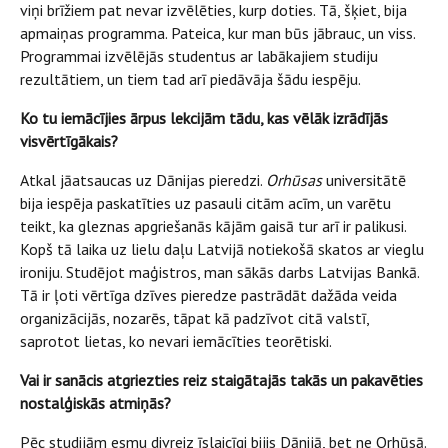
viņi brīžiem pat nevar izvēlēties, kurp doties. Tā, šķiet, bija
apmaiņas programma. Pateica, kur man būs jābrauc, un viss.
Programmai izvēlējās studentus ar labākajiem studiju
rezultātiem, un tiem tad arī piedāvāja šādu iespēju.
Ko tu iemācījies ārpus lekcijām tādu, kas vēlāk izrādījās
visvērtīgākais?
Atkal jāatsaucas uz Dānijas pieredzi.
Orhūsas
universitātē
bija iespēja paskatīties uz pasauli citām acīm, un varētu
teikt, ka gleznas apgriešanās kājām gaisā tur arī ir palikusi.
Kopš tā laika uz lielu daļu Latvijā notiekošā skatos ar vieglu
ironiju. Studējot maģistros, man sākās darbs Latvijas Bankā.
Tā ir ļoti vērtīga dzīves pieredze pastrādāt dažāda veida
organizācijās, nozarēs, tāpat kā padzīvot citā valstī,
saprotot lietas, ko nevari iemācīties teorētiski.
Vai ir sanācis atgriezties reiz staigātajās takās un pakavēties
nostalģiskās atmiņās?
Pēc studijām esmu divreiz īslaicīgi bijis Dānijā, bet ne Orhūsā.