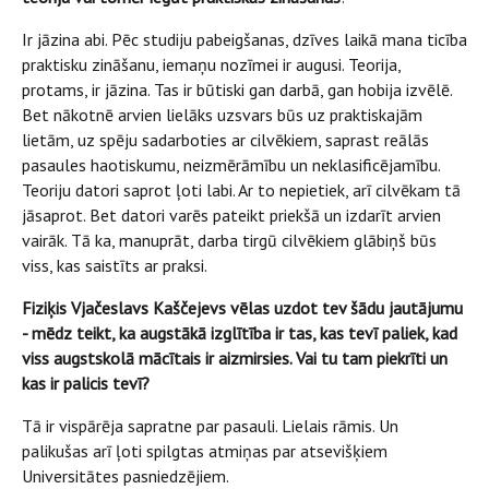
Ir jāzina abi. Pēc studiju pabeigšanas, dzīves laikā mana ticība
praktisku zināšanu, iemaņu nozīmei ir augusi. Teorija,
protams, ir jāzina. Tas ir būtiski gan darbā, gan hobija izvēlē.
Bet nākotnē arvien lielāks uzsvars būs uz praktiskajām
lietām, uz spēju sadarboties ar cilvēkiem, saprast reālās
pasaules haotiskumu, neizmērāmību un neklasificējamību.
Teoriju datori saprot ļoti labi. Ar to nepietiek, arī cilvēkam tā
jāsaprot. Bet datori varēs pateikt priekšā un izdarīt arvien
vairāk. Tā ka, manuprāt, darba tirgū cilvēkiem glābiņš būs
viss, kas saistīts ar praksi.
Fiziķis Vjačeslavs Kaščejevs vēlas uzdot tev šādu jautājumu
- mēdz teikt, ka augstākā izglītība ir tas, kas tevī paliek, kad
viss augstskolā mācītais ir aizmirsies. Vai tu tam piekrīti un
kas ir palicis tevī?
Tā ir vispārēja sapratne par pasauli. Lielais rāmis. Un
palikušas arī ļoti spilgtas atmiņas par atsevišķiem
Universitātes pasniedzējiem.