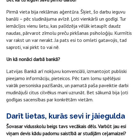
Pirmā vieta bija reklāmas aģentūra. Šķiet, šo darbu ieguvu
banāli – pēc sludinājuma avīzē. Ļoti vienkārši un godīgi. Tur
iemācījos vienu lietu, kas palīdzēja vēlāk ietaupīt daudz
naudas, pārvarot zīmolu preču pirkšanas psiholoģiju. Kurmītis
var rakst un var nerakt. Ja pats esi to omleti gatavojis, tad
saproti, vai pirkt to vai nē.
Un kā nonāci darbā bankā?
Latvijas Bankā arī nokļuvu konvenciāli, izmantojot publiski
pieejamo informāciju, pieteicos. Pēc tam lomu spēlējusi
vairāk personiska pazīšanās, un pamatā paša paveiktie darbi
mudinājuši citus cilvēkus mani uzrunāt. Bet sākumā bija ļoti
godīgas sacensības par konkrētām vietām.
Darīt lietas, kurās sevi ir jāiegulda
Šovasar vidusskolu beigs tavs vecākais dēls. Varbūt jau esi
viņam devis kādu padomu saistībā ar studijām ceļamaizei?