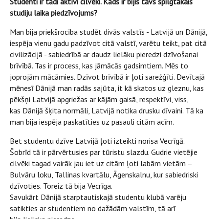
Studenti ir tādi aktīvi cilvēki. Kāds ir bijis tavs spilgtākais
studiju laika piedzīvojums?
Man bija priekšrocība studēt divās valstīs - Latvijā un Dānijā,
iespēja vienu gadu padzīvot citā valstī, varētu teikt, pat citā
civilizācijā - sabiedrībā ar daudz lielāku pieredzi dzīvošanai
brīvībā. Tas ir process, kas jāmācās gadsimtiem. Mēs to
joprojām mācāmies. Dzīvot brīvībā ir ļoti sarežģīti. Devītajā
mēnesī Dānijā man radās sajūta, it kā skatos uz gleznu, kas
pēkšņi Latvijā apgriežas ar kājām gaisā, respektīvi, viss,
kas Dānijā šķita normāli, Latvijā notika drusku dīvaini. Tā ka
man bija iespēja paskatīties uz pasauli citām acīm.
Bet studentu dzīve Latvijā ļoti izteikti norisa Vecrīgā.
Šobrīd tā ir pārvērtusies par tūristu slazdu. Gudrie vietējie
cilvēki tagad vairāk jau iet uz citām ļoti labām vietām –
Bulvāru loku, Tallinas kvartālu, Āgenskalnu, kur sabiedriski
dzīvoties. Toreiz tā bija Vecrīga.
Savukārt Dānijā starptautiskajā studentu klubā varēju
satikties ar studentiem no dažādām valstīm, tā arī