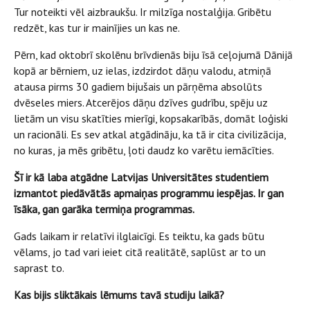
Tur noteikti vēl aizbraukšu. Ir milzīga nostalģija. Gribētu
redzēt, kas tur ir mainījies un kas ne.
Pērn, kad oktobrī skolēnu brīvdienās biju īsā ceļojumā Dānijā
kopā ar bērniem, uz ielas, izdzirdot dāņu valodu, atmiņā
atausa pirms 30 gadiem bijušais un pārņēma absolūts
dvēseles miers. Atcerējos dāņu dzīves gudrību, spēju uz
lietām un visu skatīties mierīgi, kopsakarībās, domāt loģiski
un racionāli. Es sev atkal atgādināju, ka tā ir cita civilizācija,
no kuras, ja mēs gribētu, ļoti daudz ko varētu iemācīties.
Šī ir kā laba atgādne Latvijas Universitātes studentiem
izmantot piedāvātās apmaiņas programmu iespējas. Ir gan
īsāka, gan garāka termiņa programmas.
Gads laikam ir relatīvi ilglaicīgi. Es teiktu, ka gads būtu
vēlams, jo tad vari ieiet citā realitātē, saplūst ar to un
saprast to.
Kas bijis sliktākais lēmums tavā studiju laikā?